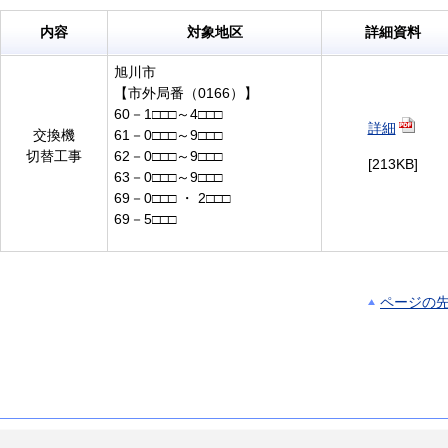
内容
対象地区
詳細資料
旭川市
【市外局番（0166）】
60－1□□□～4□□□
詳細
交換機
61－0□□□～9□□□
切替工事
62－0□□□～9□□□
[213KB]
63－0□□□～9□□□
69－0□□□ ・ 2□□□
69－5□□□
ページの