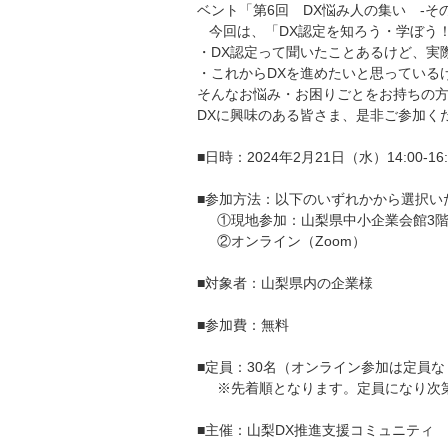
ベント「第6回 DX悩み人の集い -
今回は、「DX認定を知ろう・学ぼう
・DX認定って聞いたことあるけど、実
・これからDXを進めたいと思っている
そんなお悩み・お困りごとをお持ちの
DXに興味のある皆さま、是非ご参加く
■日時：2024年2月21日（水）14:00-16:
■参加方法：以下のいずれかから選択い
①現地参加：山梨県中小企業会館3階 
②オンライン（Zoom）
■対象者：山梨県内の企業様
■参加費：無料
■定員：30名（オンライン参加は定員な
※先着順となります。定員になり次
■主催：山梨DX推進支援コミュニティ