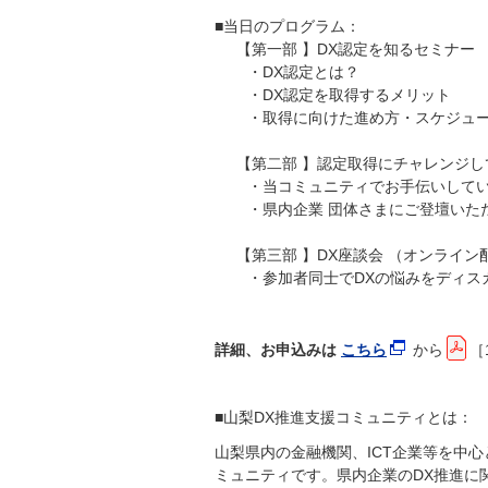
■当日のプログラム：
【第一部 】DX認定を知るセミナー
・DX認定とは？
・DX認定を取得するメリット
・取得に向けた進め方・スケジュー
【第二部 】認定取得にチャレンジ
・当コミュニティでお手伝いして
・県内企業 団体さまにご登壇いた
【第三部 】DX座談会 （オンライン
・参加者同士でDXの悩みをディス
詳細、お申込みは
こちら
から
［
■山梨DX推進支援コミュニティとは：
山梨県内の金融機関、ICT企業等を中
ミュニティです。県内企業のDX推進に