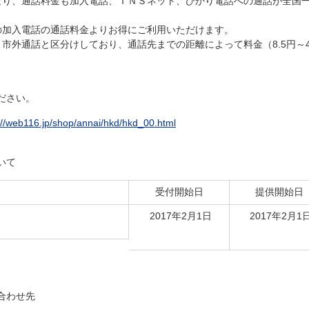
り、通話料金も加入電話、ＩＮＳネット、ひかり電話への通話が全国
加入電話の通話料金よりお得にご利用いただけます。
外通話と区分けしており、通話先までの距離によって料金（8.5円～4
ださい。
://web116.jp/shop/annai/hkd/hkd_00.html
いて
受付開始日
提供開始日
2017年2月1日
2017年2月1
合わせ先