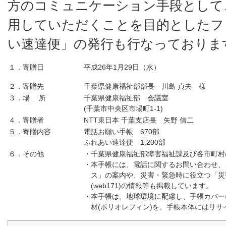
方のコミュニケーション手段として
用していただくことを目的としたフ
い速達便」の発行も行なっておりま
１．寄贈日
平成26年1月29日（水）
２．寄贈先
千葉県健康福祉部部長 川島 貞夫 様
３．場 所
千葉県健康福祉部 会議室
(千葉市中央区市場町1-1)
４．寄贈者
NTT東日本 千葉支店長 矢野 信二
５．寄贈内容
電話お願い手帳 670部
ふれあい速達便 1,200部
６．その他
・
千葉県健康福祉部障害福祉課及び各市町村
・
本手帳には、電話に関するお問い合わせ、
ス」の案内や、災害・緊急時に役立つ「災害
(web171)の情報等も掲載しています。
・
本手帳は、地球環境に配慮し、手帳カバー
材(ポリオレフィン)を、手帳本体にはリ