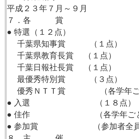
平成２３年７月～９月
７．各 賞
● 特選（１２点）
千葉県知事賞
（１点）
千葉県教育長賞
（１点）
千葉日報社長賞
（１点）
最優秀特別賞
（３点）
優秀ＮＴＴ賞
（各学年ごと
● 入選 （１８点）
● 佳作 （各学年ごとに
● 参加賞 （参加者全員
８．主 催