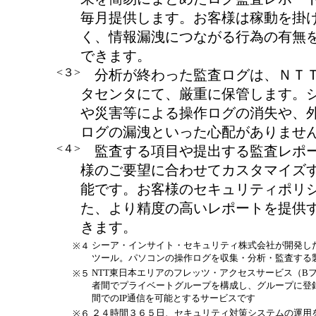
毎月提供します。お客様は稼動を掛
く、情報漏洩につながる行為の有無
できます。
<３>
分析が終わった監査ログは、ＮＴ
タセンタにて、厳重に保管します。
や災害等による操作ログの消失や、
ログの漏洩といった心配がありませ
<４>
監査する項目や提出する監査レポ
様のご要望に合わせてカスタマイズ
能です。お客様のセキュリティポリ
た、より精度の高いレポートを提供
きます。
シーア・インサイト・セキュリティ株式会社が開発し
※４
ツール。パソコンの操作ログを収集・分析・監査する
NTT東日本エリアのフレッツ・アクセスサービス（B
※５
者間でプライベートグループを構成し、グループに登
間でのIP通信を可能とするサービスです
２４時間３６５日、セキュリティ対策システムの運用
※６