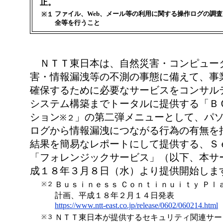
止。
ファイル、Web、メール等の利用に関する操作ログの調
※１
全等を行うこと
ＮＴＴ東日本は、自然災害・コンピュー
害・情報漏洩等の不測の事態に備えて、事
確保するために必要なサービスをコンサル
システム構築までトータルに提供する「Ｂ
ション
」の第二弾メニューとして、パ
※２
ログから情報漏洩につながる行為の有無を
結果を簡易なレポートにして提供する、Ｓ
「フォレンジックサービス」（以下、本サ
成１８年３月８日（水）より提供開始しま
※２
Ｂｕｓｉｎｅｓｓ Ｃｏｎｔｉｎｕｉｔｙ Ｐｌ
計画、平成１８年２月１４日発表
https://www.ntt-east.co.jp/release/0602/060214.html
※３
ＮＴＴ東日本が提供するセキュリティ関連サー