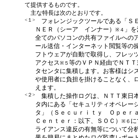
て提供するものです。
主な特長は次のとおりです。
<１>
フォレンジックツールである「Ｓ
ＮＥＲ（シーア インナー）
」を
※４
全てのパソコンの共有ファイルへの
ール送信・インターネット閲覧等の
フトウェアが自動で取得し、フレッ
アクセス
等のＶＰＮ経由でＮＴＴ
※５
タセンタに集積します。お客様はシ
や使用者に負担を掛けることなく、
えます。
<２>
集積した操作ログは、ＮＴＴ東日
タ内にある「セキュリティオペレー
タ」（Ｓｅｃｕｒｉｔｙ Ｏｐｅ
Ｃｅｎｔｅｒ：以下、ＳＯＣ）
に
※６
ライアンス違反の有無等について分
果を簡易にまとめたログ監査レポー