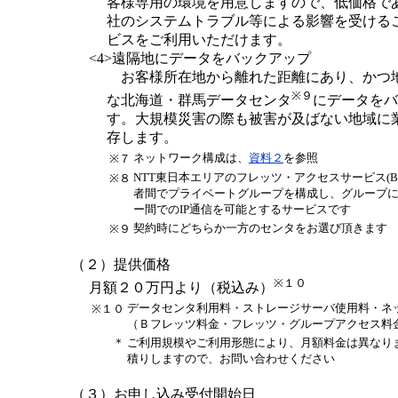
客様専用の環境を用意しますので、低価格で
社のシステムトラブル等による影響を受ける
ビスをご利用いただけます。
<4>遠隔地にデータをバックアップ
お客様所在地から離れた距離にあり、かつ
※９
な北海道・群馬データセンタ
にデータをバ
す。大規模災害の際も被害が及ばない地域に
存します。
ネットワーク構成は、
資料２
を参照
※７
NTT東日本エリアのフレッツ・アクセスサービス(
※８
者間でプライベートグループを構成し、グループ
ー間でのIP通信を可能とするサービスです
契約時にどちらか一方のセンタをお選び頂きます
※９
（２）提供価格
※１０
月額２０万円より（税込み）
データセンタ利用料・ストレージサーバ使用料・ネ
※１０
（Ｂフレッツ料金・フレッツ・グループアクセス料
＊
ご利用規模やご利用形態により、月額料金は異なり
積りしますので、お問い合わせください
（３）お申し込み受付開始日