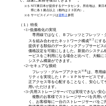
で、迅速に業務を復旧できます
。
NTT東日本が提供するデータセンタ。所在地は、東日
※５
県に各１拠点以上（都内は２３区内）。
サービスイメージは
資料２
参照
※６
（１）特長
<1>低価格化の実現
専用線ではなく、Ｂフレッツとフレッツ・
※７
スを組み合わせたネットワーク構成
にする
提供する類似のデータバックアップサービス
価格設定を可能にしました。新規のシステム
ービスをご利用になる場合と比べて、大幅に
システム構築ができます。
<2>セキュアな接続
※８
フレッツ・グループアクセス
は、専用線
リティを実現したＩＰ－ＶＰＮサービスです
正アクセス等を心配することなく、安心して
用いただけます。
<3>共用ストレージサーバでは実現できない安
複数のお客様でストレージサーバを共用い
く、お客様毎に一台のストレージサーバをご