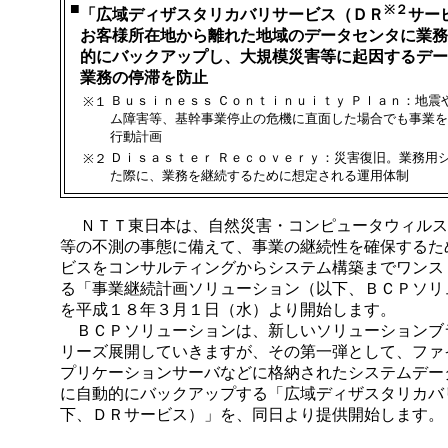
■
※２
「広域ディザスタリカバリサービス（ＤＲ
サー
お客様所在地から離れた地域のデータセンタに業務
的にバックアップし、大規模災害等に起因するデー
業務の停滞を防止
Ｂｕｓｉｎｅｓｓ Ｃｏｎｔｉｎｕｉｔｙ Ｐｌａｎ：地震
※１
ム障害等、基幹事業停止の危機に直面した場合でも事業を
行動計画
Ｄｉｓａｓｔｅｒ Ｒｅｃｏｖｅｒｙ：災害復旧。業務用
※２
た際に、業務を継続するために想定される運用体制
ＮＴＴ東日本は、自然災害・コンピュータウィルス
等の不測の事態に備えて、事業の継続性を確保するた
ビスをコンサルティングからシステム構築までワンス
る「事業継続計画ソリューション（以下、ＢＣＰソリ
を平成１８年３月１日（水）より開始します。
ＢＣＰソリューションは、新しいソリューションブ
リーズ展開していきますが、その第一弾として、ファ
プリケーションサーバなどに格納されたシステムデー
に自動的にバックアップする「広域ディザスタリカバ
下、ＤＲサービス）」を、同日より提供開始します。