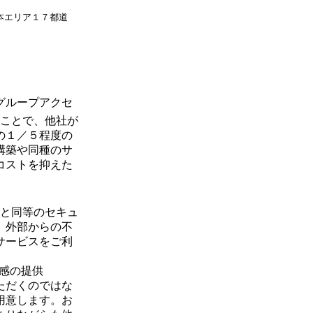
本エリア１７都道
グループアクセ
ことで、他社が
の１／５程度の
構築や同種のサ
コストを抑えた
と同等のセキュ
。外部からの不
サービスをご利
心感の提供
ただくのではな
用意します。お