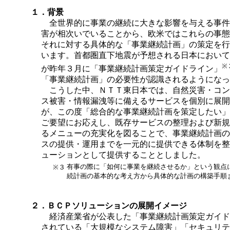
１．背景
全世界的に事業の継続に大きな影響を与える事件
害が相次いでいることから、欧米ではこれらの事態
それに対する具体的な「事業継続計画」の策定を行
います。首都圏直下地震が予想される日本において
※
が昨年３月に「事業継続計画策定ガイドライン」
「事業継続計画」の必要性が認識されるようになっ
こうした中、ＮＴＴ東日本では、自然災害・コン
ス被害・情報漏洩等に備えるサービスを個別に展開
が、この度「総合的な事業継続計画を策定したい」
ご要望にお応えし、既存サービスの整理および新規
るメニューの充実化を図ることで、事業継続計画の
スの提供・運用までを一元的に提供できる体制を整
ューションとして提供することとしました。
有事の際に「如何に事業を継続させるか」という観点
※３
続計画の基本的な考え方から具体的な計画の構築手順
２．ＢＣＰソリューションの展開イメージ
経済産業省が公表した「事業継続計画策定ガイド
されている「大規模なシステム障害」「セキュリテ