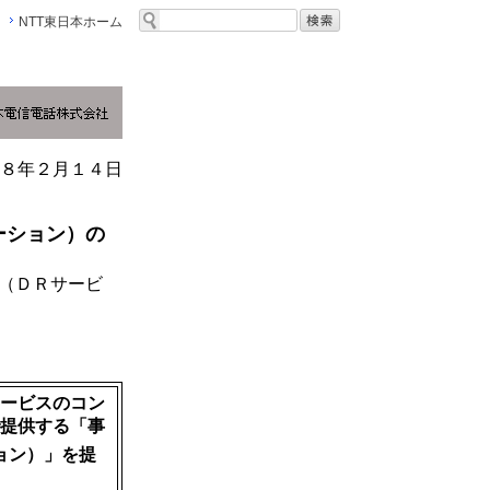
NTT東日本ホーム
８年２月１４日
ーション）の
（ＤＲサービ
ービスのコン
提供する「事
ョン）」を提