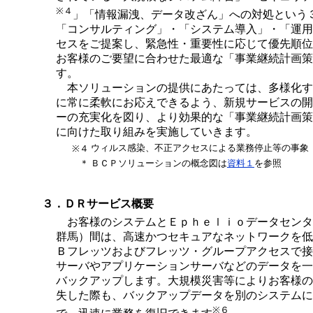
※４
」「情報漏洩、データ改ざん」への対処という
「コンサルティング」・「システム導入」・「運用
セスをご提案し、緊急性・重要性に応じて優先順位
お客様のご要望に合わせた最適な「事業継続計画策
す。
本ソリューションの提供にあたっては、多様化す
に常に柔軟にお応えできるよう、新規サービスの開
ーの充実化を図り、より効果的な「事業継続計画策
に向けた取り組みを実施していきます。
ウィルス感染、不正アクセスによる業務停止等の事象
※４
＊
ＢＣＰソリューションの概念図は
資料１
を参照
３．ＤＲサービス概要
お客様のシステムとＥｐｈｅｌｉｏデータセンタ
群馬）間は、高速かつセキュアなネットワークを低
Ｂフレッツおよびフレッツ・グループアクセスで接
サーバやアプリケーションサーバなどのデータを一
バックアップします。大規模災害等によりお客様の
失した際も、バックアップデータを別のシステムに
※６