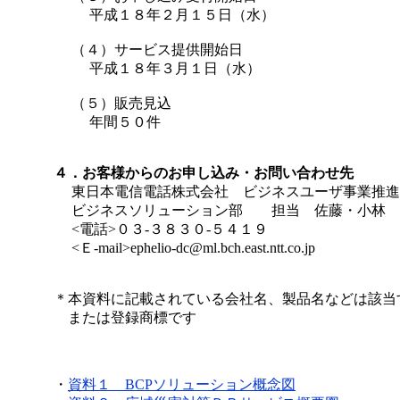
平成１８年２月１５日（水）
（４）サービス提供開始日
平成１８年３月１日（水）
（５）販売見込
年間５０件
４．お客様からのお申し込み・お問い合わせ先
東日本電信電話株式会社 ビジネスユーザ事業推進
ビジネスソリューション部 担当 佐藤・小林
<電話>０３-３８３０-５４１９
<Ｅ-mail>ephelio-dc@ml.bch.east.ntt.co.jp
＊
本資料に記載されている会社名、製品名などは該当
または登録商標です
・
資料１ BCPソリューション概念図