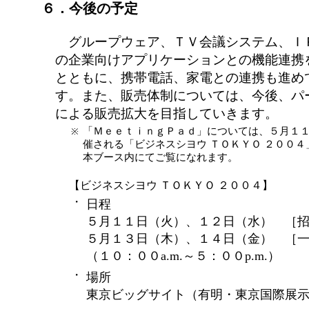
６．今後の予定
グループウェア、ＴＶ会議システム、Ｉ
の企業向けアプリケーションとの機能連携
とともに、携帯電話、家電との連携も進め
す。また、販売体制については、今後、パ
による販売拡大を目指していきます。
「ＭｅｅｔｉｎｇＰａｄ」については、５月１
※
催される「ビジネスシヨウ ＴＯＫＹＯ ２００
本ブース内にてご覧になれます。
【ビジネスシヨウ ＴＯＫＹＯ ２００４】
・
日程
５月１１日（火）、１２日（水） ［
５月１３日（木）、１４日（金） ［
（１０：００a.m.～５：００p.m.）
・
場所
東京ビッグサイト（有明・東京国際展