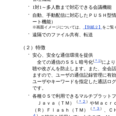
・
1対1～多人数まで対応できる会議機能
・
自動、手動配信に対応したＰＵＳＨ型
ート機能）
※画面イメージについては、
【別紙２】
をご覧
・
遠隔でのファイル共有、転送
（２）特徴
・
安心、安全な通信環境を提供
(
＊1
)
全ての通信のＳＳＬ暗号化
により
聴や改ざんを防止します。また、全会
ますので、ユーザの通信記録管理に有
ユーザやキーワードを指定した通話ロ
です。
・
各種ＯＳで利用できるマルチプラット
（
＊２
）
Ｊａｖａ（ＴＭ）
やＭａｃｒ
（
＊３
）
（Ｒ）Ｆｌａｓｈ（ＴＭ）
、Ｃ
４
）