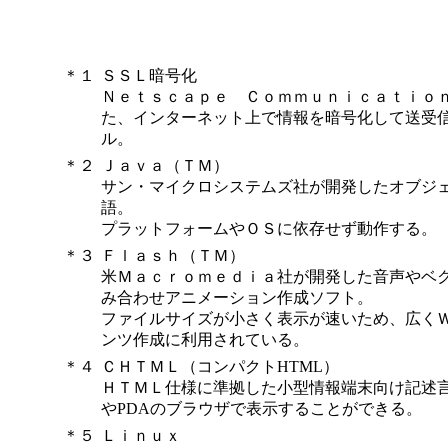
＊１
ＳＳＬ暗号化
Ｎｅｔｓｃａｐｅ Ｃｏｍｍｕｎｉｃａｔｉｏ
た、インターネット上で情報を暗号化して送受
ル。
＊２
Ｊａｖａ（ＴＭ）
サン・マイクロシステムズ社が開発したオブジ
語。
プラットフォームやＯＳに依存せず動作する。
＊３
Ｆｌａｓｈ（ＴＭ）
米Ｍａｃｒｏｍｅｄｉａ社が開発した音声やベ
み合わせアニメーション作成ソフト。
ファイルサイズが小さく表示が速いため、広く
ンツ作成に利用されている。
＊４
ＣＨＴＭＬ（コンパクトHTML）
ＨＴＭＬ仕様に準拠した小型情報端末向け記述
やPDAのブラウザで表示することができる。
＊５
Ｌｉｎｕｘ