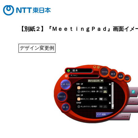
【別紙２】『ＭｅｅｔｉｎｇＰａｄ』画面イメ
デザイン変更例