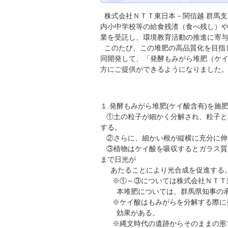
株式会社ＮＴＴ東日本－関信越 群馬支
内小中学校等の給食残渣（食べ残し）
業を受託し、環境教育活動の推進に寄
このたび、この堆肥の高品質化を目指
同開発して、「発酵もみがら堆肥（ケ
方にご提供ができるようになりました。 (
１.発酵もみがら堆肥(ケイ酸含有)を施
①土の粒子が細かく分解され、粒子と粒
する。
②さらに、細かい根が縦横に充分に伸
③植物はケイ酸を吸収するとガラス質
まで日光が
あたることにより光合成を促進する
※①～③については株式会社ＮＴＴ東日
本堆肥については、群馬県知事の承認(
※ケイ酸はもみがらを分解する際に発
効果がある。
※縄文時代の遺跡からそのままの形で