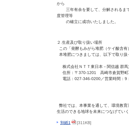
から
三年有余を要して、分解されるまでの
度管理等
の確立に成功いたしました。
２.生産及び取り扱い場所
この「発酵もみがら堆肥（ケイ酸含有
本堆肥につきましては、以下で取り扱
株式会社ＮＴＴ東日本－関信越 群馬
住所：〒370-1201 高崎市倉賀野町乙3
電話：027-346-0200／営業時間：
弊社では、本事業を通して、環境教育活
生活のできる地球を未来につなげてい
別紙1
[311KB]