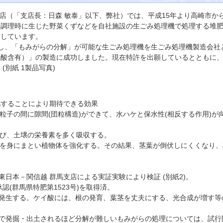
店（「支店長：日森 敏泰」以下、弊社）では、平成15年より高崎市か
や調理時に生じた野菜くずなどを自社施設の生ごみ処理機で処理する堆
与しています。
し、「もみがらの分解」が可能な生ごみ処理機を生ごみ処理機製造会社
イ酸含有）」の製造に成功しました。現在特許を出願しているとともに
別紙 1製品写真)
肥することにより期待できる効果
子の間に隙間(団粒構造)ができて、水ハケと保水性(相反する作用)が
び、土壌の栄養素を多く吸収する。
を身にまとい植物体を強化する。その結果、茎葉が倒伏しにくくなり、
。
本－関信越 群馬支店による実証実験により検証 (別紙2)。
群馬県特肥第1523号)を取得済。
生する。ケイ酸には、根の発育、葉茎を丈夫にする、光合成が増す等
発掘・出土されるほど分解が難しいもみがらの処理については、試行