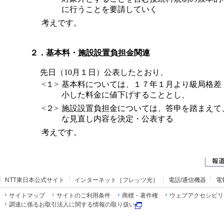
に行うことを要請していく
考えです。
２．基本料・施設設置負担金関連
先日（10月１日）公表したとおり、
<１>
基本料については、１７年１月より級局格差
小した料金に値下げすることとし、
<２>
施設設置負担金については、答申を踏まえて
な見直し内容を決定・公表する
考えです。
NTT東日本公式サイト
インターネット［フレッツ光］
電話/通信機器
電
サイトマップ
サイトのご利用条件
商標・著作権
ウェブアクセシビリ
調達に係るお取引法人に関する情報の取り扱い