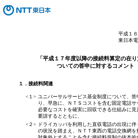
平成１６
東日本電
「平成１７年度以降の接続料算定の在り
ついての答申に対するコメント
１．接続料関連
<１>
ユニバーサルサービス基金制度について、答
り、早急に、ＮＴＳコストを含む固定電話サ
必要なコストを確実に回収できる仕組みに見
要請するとともに、
<２>
ドライカッパを利用した直収電話の出現に伴
の状況を踏まえ、ＮＴＴ東西の電話交換網を
対象外とすることを含む接続料規制の抜本的