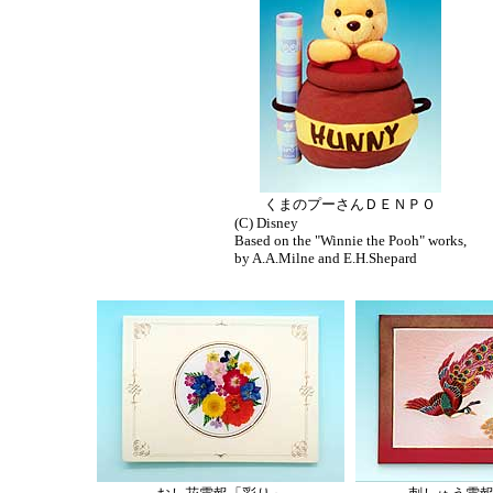
くまのプーさんＤＥＮＰＯ
(C) Disney
Based on the "Winnie the Pooh" works,
by A.A.Milne and E.H.Shepard