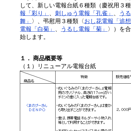
して、新しい電報台紙６種類（慶祝用３種
報「彩り」
、
刺しゅう電報「孔雀」
、
うる
舞」
〉、弔慰用３種類〈
おし花電報「追想
電報「白菊」
、
うるし電報「菊」
〉）を合
始します。
１． 商品概要等
（１）リニューアル電報台紙