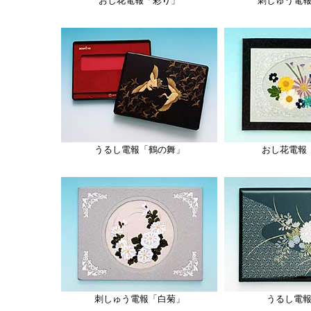
おし花電報「彩り」
刺しゅう電
うるし電報「鶴の舞」
おし花電報
刺しゅう電報「白菊」
うるし電