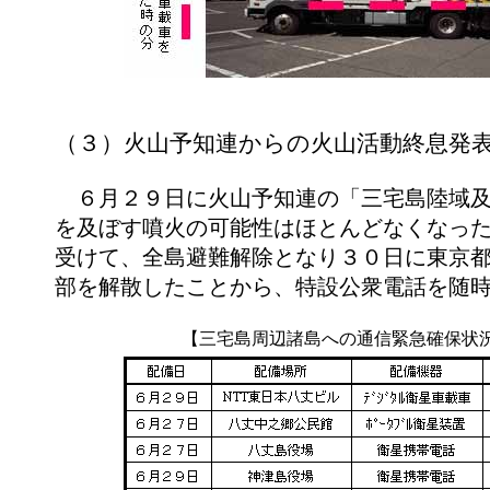
（３）火山予知連からの火山活動終息発
６月２９日に火山予知連の「三宅島陸域及
を及ぼす噴火の可能性はほとんどなくなっ
受けて、全島避難解除となり３０日に東京
部を解散したことから、特設公衆電話を随
【三宅島周辺諸島への通信緊急確保状