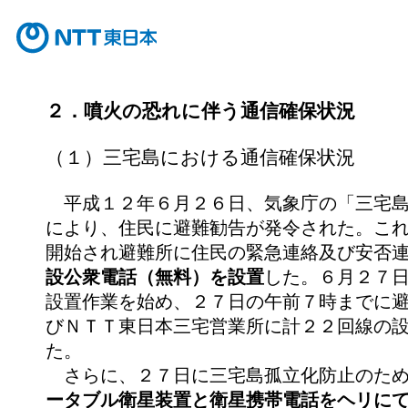
２．噴火の恐れに伴う通信確保状況
（１）三宅島における通信確保状況
平成１２年６月２６日、気象庁の「三宅島
により、住民に避難勧告が発令された。こ
開始され避難所に住民の緊急連絡及び安否
設公衆電話（無料）を設置
した。６月２７
設置作業を始め、２７日の午前７時までに
びＮＴＴ東日本三宅営業所に計２２回線の
た。
さらに、２７日に三宅島孤立化防止のため
ータブル衛星装置と衛星携帯電話をヘリに