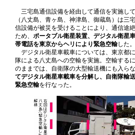
三宅島通信設備を経由して通信を実施して
（八丈島、青ヶ島、神津島、御蔵島）は三
信設備が被災を受けることにより、通信途
ため、
ポータブル衛星装置、デジタル衛星
帯電話を東京からヘリにより緊急空輸
した
デジタル衛星車載車については、東京都に
隊による八丈島への空輸を実施。空輸する
のままでは、自衛隊の大型輸送機にも入ら
てデジタル衛星車載車を分解し、自衛隊輸
緊急空輸
を行なった。