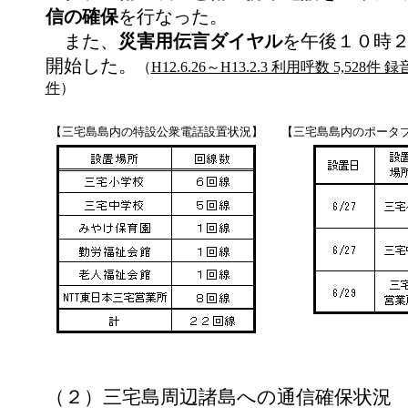
信の確保
を行なった。
また、
災害用伝言ダイヤル
を午後１０時
開始した。
（
H12.6.26～H13.2.3 利用呼数 5,528件 録
件
）
【三宅島島内の特設公衆電話設置状況】
【三宅島島内のポータ
（２）三宅島周辺諸島への通信確保状況