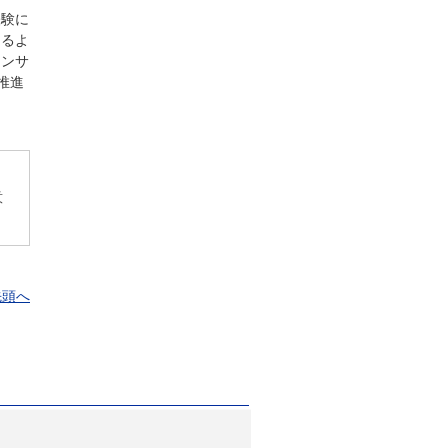
経験に
めるよ
センサ
推進
意
先頭へ