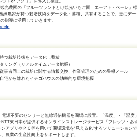
グ For アグリ」を導入し検証。
手観光農園の『フルーツランドとけ観光いちご園 エーアト・ベーレ』
し、熟練農家が持つ栽培技術をデータ化・蓄積、共有することで、更にデー
手の指導に活用していきます。
obeele
持つ栽培技術をデータ化し蓄積
タリング（リアルタイムデータ把握）
従事者同士の栽培に関する情報交換、作業管理のための警報メール
自宅から離れたイチゴハウスの効率的な環境把握
とは、電源不要のセンサーと無線通信機器を圃場に設置。「温度」・「湿度
NTT東日本が提供するオンラインストレージサービス「フレッツ・あ
ンアプリやＰＣ等を用いて圃場環境を“見える化”するソリューション
し、農業の生産性向上をサポートします。