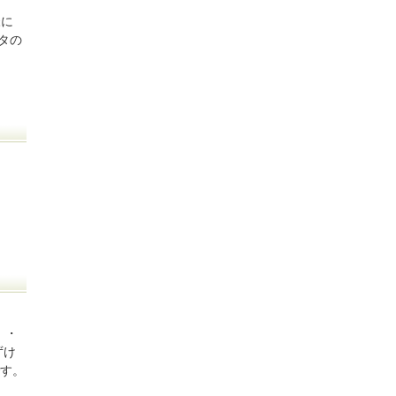
様に
タの
」・
ずけ
です。