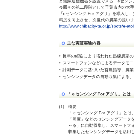
と無線通信機器を設置できる「eセンシン
今回その第二段階として千葉市内の大
「eセンシング For アグリ」を導入
精度を向上させ、次世代の農業の担い
http://www.chibacity-ta.or.jp/spots/e-at
主な実証実験内容
長年の経験により培われた熟練農家の
スマートフォンなどによるデータモニ
計測データに基づいた営農指導、農業
センシングデータの自動収集による、
「ｅセンシング For アグリ」とは
(1)
概要
「ｅセンシング For アグリ」
「照度」などのセンシングデータを
～る」に自動収集し、スマートフォ
収集したセンシングデータを活用