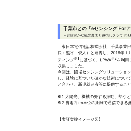
千葉市との「eセンシング Fo
～経験豊かな観光農園と連携しクラウド活
東日本電信電話株式会社 千葉事業部
長：熊谷 俊人）と連携し、2018年
※1
※2
ティング
に基づく、LPWA
を利用
収集しました。
今回は、圃場センシングソリューション
し、経験に基づいた確かな技術につい
と合わせ、新規就農者等に提供するこ
※1 太陽光、機械の発する振動、熱な
※2 省電力km単位の距離で通信できる
【実証実験イメージ図】