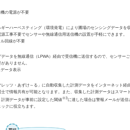
信機の電源が不要
ルギーハーベスティング（環境発電）により圃場のセンシングデータを
電源工事不要でセンサーや無線通信用送信機の設置が手軽にできます。
イル回線が不要
データを無線通信（LPWA）経由で受信機に送信するので、センサー
要がありません。
ムデータ表示
フレッツ・あずけ～る」に自動収集した計測データをインターネット経
同士で情報共有が可能となります。また、収集した計測データはスマー
※3
、計測データが事前に設定した閾値
に達した場合は警報メールが送信
ェックに役立ちます。