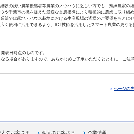
、経験の浅い農業後継者等農業のノウハウに乏しい方でも、熟練農家の
ハウや千葉市の機を捉えた最適な営農指導により積極的に農業に取り組
事業部では露地・ハウス栽培における生産現場の皆様のご要望をもとに
広く便利に活用できるよう、ICT技術を活用したスマート農業の更なる
、発表日時点のものです。
異なる場合がありますので、あらかじめご了承いただくとともに、ご注
ページの
法人のお客さま
個人のお客さま
企業情報