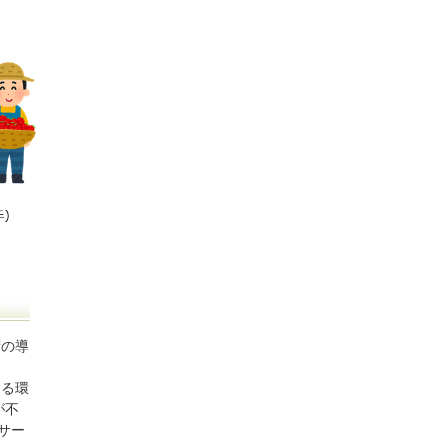
術の導
する環
が不
サー