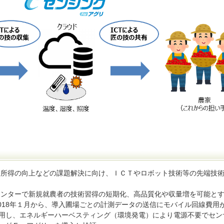
家所得の向上などの課題解決に向け、ＩＣＴやロボット技術等の先端技
センターで新規就農者の技術習得の短期化、高品質化や収量増を可能と
018年１月から、導入圃場ごとの計測データの送信にモバイル回線費用
使用し、エネルギーハーベスティング（環境発電）により電源不要でセン