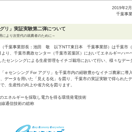
2019年2
千葉事
rアグリ」実証実験第二弾について
用により次世代の就農者のために～
（千葉事業部長：池田 敬 以下NTT東日本 千葉事業部）は千葉市
１月より、千葉市農政センター（千葉市若葉区）においてエネルギーハー
したセンシングによる生産管理をイチゴ栽培において行い、様々なデー
「ｅセンシング For アグリ」を千葉市内の経験豊かなイチゴ農家に導
て、データを用いた「見える化」を図り、千葉市の実証実験で得られた
とで、生産性の向上や省力化を図ります。
どのエネルギーを採取し電力を得る環境発電技術
無線通信技術の総称