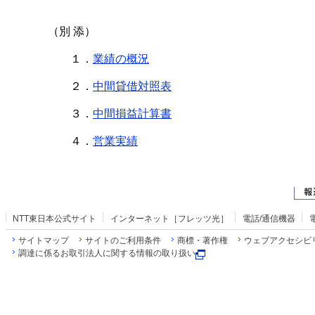
（別 添）
１．
業績の概況
２．
中間貸借対照表
３．
中間損益計算書
４．
営業実績
NTT東日本公式サイト
インターネット［フレッツ光］
電話/通信機器
サイトマップ
サイトのご利用条件
商標・著作権
ウェブアクセシビ
調達に係るお取引法人に関する情報の取り扱い