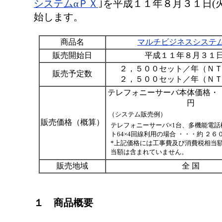
システムαＰＸ
｣を平成１１年８月３１日(
始します。
商品名
マルチビジネスシステム
販売開始日
平成１１年８月３１日
２，５００セット／年（Ｎ
販売予定数
２，５００セット／年（Ｎ
テレフォニーサーバ本体価格・
円
（システム販売例）
販売価格（概算）
テレフォニーサーバ×1台、多機能電話機
ト64×4回線利用の場合 ・・・約 ２６
*上記価格には工事費及び消費税相当
当額は含まれていません。
販売地域
全 国
１ 商品概要