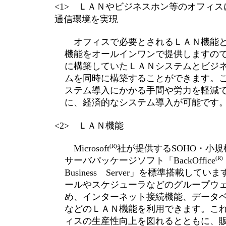
<1> ＬＡＮやビジネスホン等のオフィ
通信環境を実現
オフィスで必要とされるＬＡＮ機能と
機能をオールインワンで提供しますの
に構築していたＬＡＮシステムとビジ
ムを同時に構築することができます。
ステム導入にかかる手間や労力を軽減
に、経済的なシステム導入が可能です
<2> ＬＡＮ機能
(R)
Microsoft
社が提供するSOHO・小
(R)
サーバパッケージソフト「BackOffice
Business Server」を標準搭載して
ールやスケジューラなどのグループウ
め、インターネット接続機能、データ
などのＬＡＮ機能を利用できます。こ
ィスの生産性向上を図れるとともに、