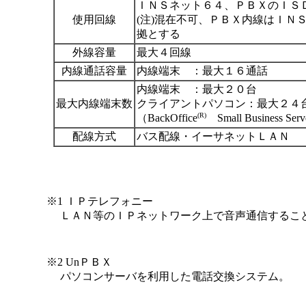
ＩＮＳネット６４、ＰＢＸのＩＳ
使用回線
(注)混在不可、ＰＢＸ内線はＩＮ
拠とする
外線容量
最大４回線
内線通話容量
内線端末 ：最大１６通話
内線端末 ：最大２０台
最大内線端末数
クライアントパソコン：最大２４
(R)
（BackOffice
Small Business Se
配線方式
バス配線・イーサネットＬＡＮ
※1 ＩＰテレフォニー
ＬＡＮ等のＩＰネットワーク上で音声通信するこ
※2 UnＰＢＸ
パソコンサーバを利用した電話交換システム。