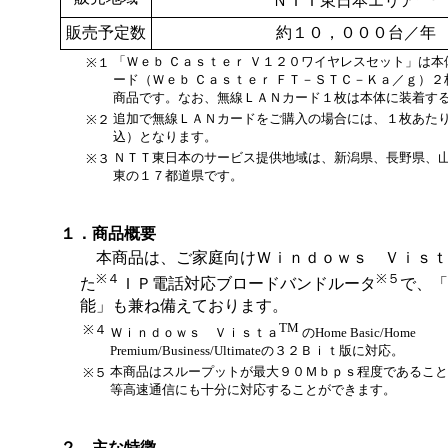
ＮＴＴ東日本エリア
販売予定数
約１０，０００台／年
「Ｗｅｂ Ｃａｓｔｅｒ Ｖ１２０ワイヤレスセット」は
※１
ード（Ｗｅｂ Ｃａｓｔｅｒ ＦＴ－ＳＴＣ－Ｋａ／ｇ）
商品です。なお、無線ＬＡＮカード１枚は本体に装着す
追加で無線ＬＡＮカードをご購入の場合には、１枚あた
※２
込）となります。
ＮＴＴ東日本のサービス提供地域は、新潟県、長野県、
※３
東の１７都道県です。
１．商品概要
本商品は、ご家庭向けＷｉｎｄｏｗｓ Ｖｉｓｔ
※４
※５
た
ＩＰ電話対応ブロードバンドルータ
で、「
能」も兼ね備えております。
TM
※４
Ｗｉｎｄｏｗｓ Ｖｉｓｔａ
のHome Basic/Home
Premium/Business/Ultimateの３２Ｂｉｔ版に対応。
本商品はスループットが最大９０Ｍｂｐｓ程度であること
※５
等高速通信にも十分に対応することができます。
２．主な特徴