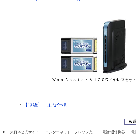
Ｗｅｂ Ｃａｓｔｅｒ Ｖ１２０ワイヤレスセッ
・
【別紙】 主な仕様
NTT東日本公式サイト
インターネット［フレッツ光］
電話/通信機器
電