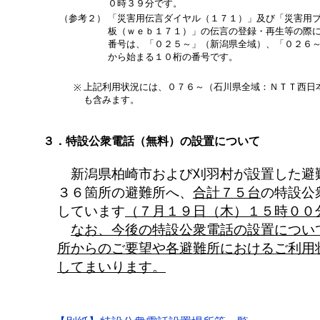
０時３９分です。
（参考２）
「災害用伝言ダイヤル（１７１）」及び「災害用
板（ｗｅｂ１７１）」の伝言の登録・再生等の際
番号は、「０２５～」（新潟県全域）、「０２６
から始まる１０桁の番号です。
上記利用状況には、０７６～（石川県全域：ＮＴＴ西日
※
も含みます。
３．特設公衆電話（無料）の設置について
新潟県柏崎市および刈羽村が設置した避
３６箇所の避難所へ、
合計７５台
の特設公
しています
（７月１９日（木）１５時００
なお、今後の特設公衆電話の設置につい
所からのご要望や各避難所におけるご利用
してまいります。