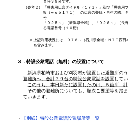
０時３９分です。
（参考２）
「災害用伝言ダイヤル（１７１）」及び「災害用
板（ｗｅｂ１７１）」の伝言の登録・再生の際、
号
「０２５～」（新潟県全域）、「０２６～」（長
る電話番号（１０桁）
上記利用状況には、０７６～（石川県全域：ＮＴＴ西日
※
も含みます。
３．特設公衆電話（無料）の設置について
新潟県柏崎市および刈羽村が設置した避難所のう
避難所へ、合計７９台の特設公衆電話を設置
してい
このうち、本日新たに設置したのは、５箇所、計
その他の避難所についても、順次ご要望等を踏ま
ていきます。
・
【別紙】特設公衆電話設置場所等一覧