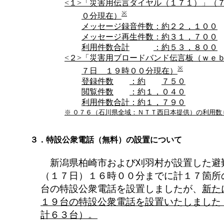
<１>
「災害用伝言ダイヤル（１７１）」（
※
０分現在）
メッセージ録音件数
：約２２，１００
メッセージ再生件数
：約３１，７００
利用件数合計
：約５３，８００
<２>
「災害用ブロードバンド伝言板（ｗｅ
※
７日 １９時００分現在）
登録件数
：約
７５０
閲覧件数
：約
１，０４０
利用件数合計
：約
１，７９０
※ ０７６（石川県全域：ＮＴＴ西日本提供）の利用数
３．特設公衆電話（無料）の設置について
新潟県柏崎市および刈羽村が設置した避
（１７日）１６時００分までに計１７箇所
台の特設公衆電話を設置しましたが、
新た
１９台の特設公衆電話を設置いたしまし
計６３台）。