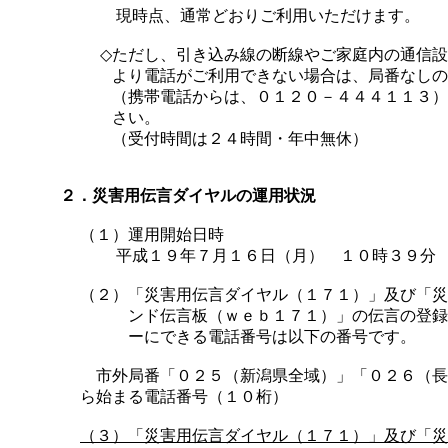
現時点、通常どおりご利用いただけます。
◇
ただし、引き込み線の断線やご家庭内の通信設
より電話がご利用できない場合は、局番なしの
（携帯電話からは、０１２０－４４４１１３）
さい。
（受付時間は２４時間・年中無休）
２．災害用伝言ダイヤルの運用状況
（１）運用開始日時
平成１９年７月１６日（月） １０時３９分
（２）
「災害用伝言ダイヤル（１７１）」及び「災
ンド伝言板（ｗｅｂ１７１）」の伝言の登録
ーにできる電話番号は以下の番号です。
市外局番「０２５（新潟県全域）」「０２６（長
ら始まる電話番号（１０桁）
（３）
「災害用伝言ダイヤル（１７１）」及び「災