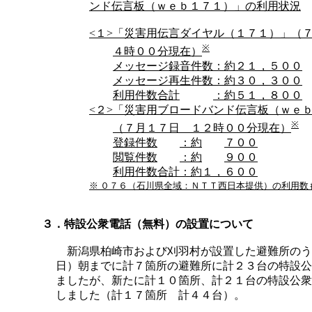
ンド伝言板（ｗｅｂ１７１）」の利用状況
<１>
「災害用伝言ダイヤル（１７１）」（
※
４時００分現在）
メッセージ録音件数
：約２１，５００
メッセージ再生件数
：約３０，３００
利用件数合計
：約５１，８００
<２>
「災害用ブロードバンド伝言板（ｗｅ
※
（７月１７日 １２時００分現在）
登録件数
：約
７００
閲覧件数
：約
９００
利用件数合計
：約
１，６００
※ ０７６（石川県全域：ＮＴＴ西日本提供）の利用数
３．特設公衆電話（無料）の設置について
新潟県柏崎市および刈羽村が設置した避難所のう
日）朝までに計７箇所の避難所に計２３台の特設公
ましたが、新たに計１０箇所、計２１台の特設公衆
しました（計１７箇所 計４４台）。