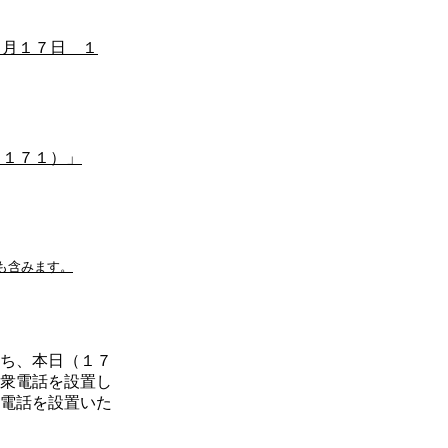
７月１７日 １
ｂ１７１）」
も含みます。
ち、本日（１７
衆電話を設置し
電話を設置いた