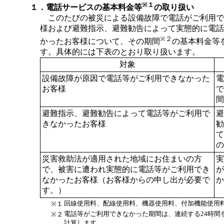
※１
１．電話サービスの基本料金等
の取り扱い
このたびの被災による設備故障で電話がご利用で
様および避難指示、避難勧告によって実態的に電話
※２
かったお客様について、その期間
の基本料金等
す。具体的には下表のとおり取り扱います。
対象
設備故障が原因で電話等がご利用できなかった
電
お客様
で
間
避難指示、避難勧告によって電話等がご利用で
避
きなかったお客様
勧
て
の
災害救助法が適用された地域にお住まいの方
実
で、被害に遭われ実態的に電話等がご利用でき
が
なかったお客様（お客様からの申し出が必要で
か
す。）
回線使用料、配線使用料、機器使用料、付加機能使用
※１
電話等がご利用できなかった期間は、連続する24時間
※２
計算します