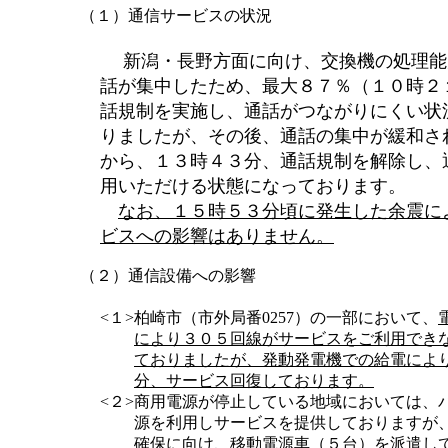
（１）通信サービスの状況
新潟・長野方面に向け、交換機の処理能
話が集中したため、最大８７％（１０時２
話規制を実施し、通話がつながりにくい状
りましたが、その後、通話の集中が緩和さ
から、１３時４３分、通話規制を解除し、
用いただける状態になっております。
なお、１５時５３分頃に発生した余震に
ビスへの影響はありません。
（２）通信設備への影響
<１>
柏崎市（市外局番0257）の一部において、
により３０５回線がサービスをご利用でき
ておりましたが、発動発電機での給電によ
分、サービス回復しております。
<２>
商用電源が停止している地域においては、
源を利用しサービスを提供しておりますが
確保に向け、移動電源車
（５台）
を派遣し