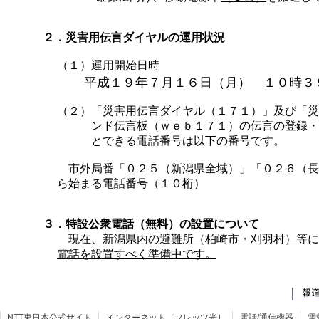
２．災害用伝言ダイヤルの運用状況
（１）運用開始日時
平成１９年７月１６日（月） １０時３
（２）
「災害用伝言ダイヤル（１７１）」及び「災
ンド伝言板（ｗｅｂ１７１）の伝言の登録・
とできる電話番号は以下の番号です。
市外局番「０２５（新潟県全域）」「０２６（長
ら始まる電話番号（１０桁）
３．特設公衆電話（無料）の設置について
現在、新潟県内の避難所（柏崎市・刈羽村）等に
電話を設置すべく準備中です。
NTT東日本公式サイト
インターネット［フレッツ光］
電話/通信機器
電