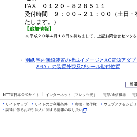
FAX ０１２０－８２８５１１
受付時間 ９：００～２１：００（土日・
たします。）
【追加情報】
平成２０年４月１８日を持ちまして、上記お問合せセンタを
※
・
別紙
宅内無線装置の構成イメージとAC電源アダプタ
299A）の装置外観及びシール貼付位置
NTT東日本公式サイト
インターネット［フレッツ光］
電話/通信機器
電
サイトマップ
サイトのご利用条件
商標・著作権
ウェブアクセシビリ
調達に係るお取引法人に関する情報の取り扱い