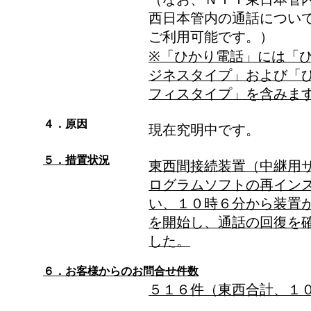
西日本管内の通話につい
ご利用可能です。）
※「ひかり電話」には「
ジネスタイプ」および「
フィスタイプ」を含みま
４．原因
現在究明中です。
５．措置状況
東西間接続装置（中継用
ログラムソフトの再イン
い、１０時６分から装置
を開始し、通話の回復を
した。
６．お客様からのお問合せ件数
５１６件（東西合計、１