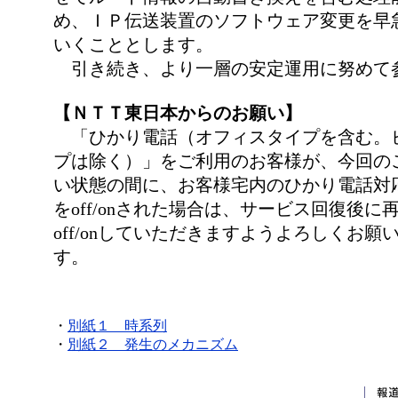
め、ＩＰ伝送装置のソフトウェア変更を早
いくこととします。
引き続き、より一層の安定運用に努めて
【ＮＴＴ東日本からのお願い】
「ひかり電話（オフィスタイプを含む。
プは除く）」をご利用のお客様が、今回の
い状態の間に、お客様宅内のひかり電話対
をoff/onされた場合は、サービス回復後に
off/onしていただきますようよろしくお願
す。
・
別紙１ 時系列
・
別紙２ 発生のメカニズム