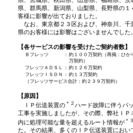
県、宮城県、秋田県、山形県、福島県、茨
県、群馬県、新潟県、山梨県、長野県の１
客様に影響が出ておりました。
なお、東京都２３区および、神奈川、千
県のお客様には影響はございませんでした
【各サービスの影響を受けたご契約者数】
Ｂフレッツ
：
約１００万契約（再掲：ひか
万契約）
フレッツＡＤＳＬ
：
約１２６万契約
フレッツＩＳＤＮ
：
約１３万契約
（フレッツサービス合計：約２３９万契約）
【原因】
＊２
ＩＰ伝送装置の
ハード故障に伴うパ
工事を実施しましたが、その際、弊社ＩＰ
＊
内に処理可能な量を超えるルート情報が
た。その結果、多くのＩＰ伝送装置におい