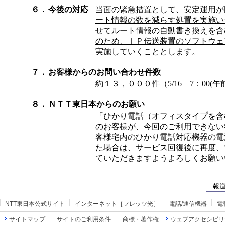
６．
今後の対応
当面の緊急措置として、安定運用が
ート情報の数を減らす処置を実施い
せてルート情報の自動書き換えを含
のため、ＩＰ伝送装置のソフトウェ
実施していくこととします。
７．
お客様からのお問い合わせ件数
約１３，０００件（5/16 7：00(午
８．
ＮＴＴ東日本からのお願い
「ひかり電話（オフィスタイプを含
のお客様が、今回のご利用できない
客様宅内のひかり電話対応機器の電源を
た場合は、サービス回復後に再度、電源
ていただきますようよろしくお願い
NTT東日本公式サイト
インターネット［フレッツ光］
電話/通信機器
電
サイトマップ
サイトのご利用条件
商標・著作権
ウェブアクセシビリ