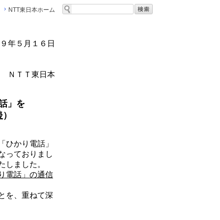
NTT東日本ホーム
９年５月１６日
ＮＴＴ東日本
話」を
後
）
「ひかり電話」
なっておりまし
たしました。
り電話」の通信
とを、重ねて深