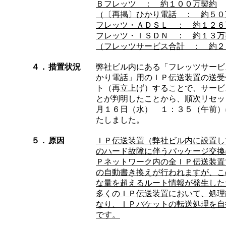
Ｂフレッツ ： 約１００万契約
（〔再掲〕ひかり電話 ： 約５０
フレッツ・ＡＤＳＬ ： 約１２６
フレッツ・ＩＳＤＮ ： 約１３万
（フレッツサービス合計 ： 約２
４．
措置状況
弊社ビル内にある「フレッツサービ
かり電話」用のＩＰ伝送装置の送受
ト（再立上げ）することで、サービ
とが判明したことから、順次リセッ
月１６日（水） １：３５（午前）
たしました。
５．
原因
ＩＰ伝送装置（弊社ビル内に設置し
のハード故障に伴うパッケージ交換
Ｐネットワーク内の全ＩＰ伝送装置
の自動書き換えが行われますが、こ
な量を超えるルート情報が発生した
多くのＩＰ伝送装置において、処理
なり、ＩＰパケットの転送処理を自
です。