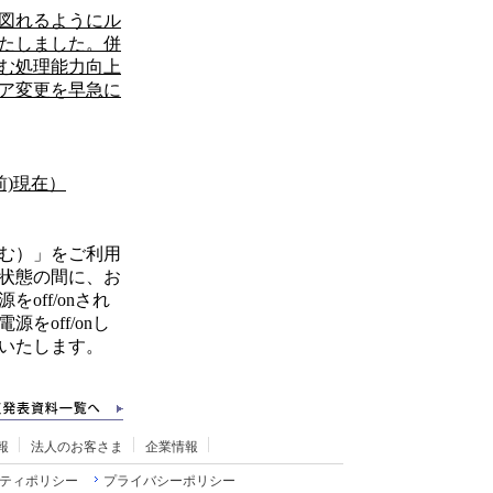
図れるようにル
たしました。併
む処理能力向上
ア変更を早急に
前)現在）
む）」をご利用
状態の間に、お
off/onされ
をoff/onし
いたします。
報
法人のお客さま
企業情報
ティポリシー
プライバシーポリシー