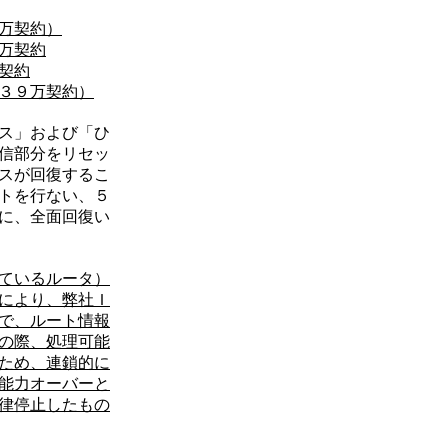
万契約）
万契約
契約
３９万契約）
ス」および「ひ
信部分をリセッ
スが回復するこ
トを行ない、５
に、全面回復い
ているルータ）
により、弊社Ｉ
で、ルート情報
の際、処理可能
ため、連鎖的に
能力オーバーと
律停止したもの