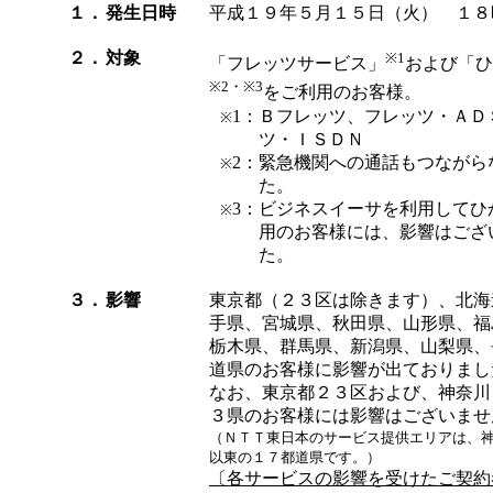
１．
発生日時
平成１９年５月１５日（火） １８
２．
対象
※1
「フレッツサービス」
および「ひ
※2・※3
をご利用のお客様。
1：
Ｂフレッツ、フレッツ・ＡＤ
※
ツ・ＩＳＤＮ
2：
緊急機関への通話もつながら
※
た。
3：
ビジネスイーサを利用してひ
※
用のお客様には、影響はござ
た。
３．
影響
東京都（２３区は除きます）、北海
手県、宮城県、秋田県、山形県、福
栃木県、群馬県、新潟県、山梨県、
道県のお客様に影響が出ておりまし
なお、東京都２３区および、神奈川
３県のお客様には影響はございませ
（ＮＴＴ東日本のサービス提供エリアは、
以東の１７都道県です。）
〔各サービスの影響を受けたご契約