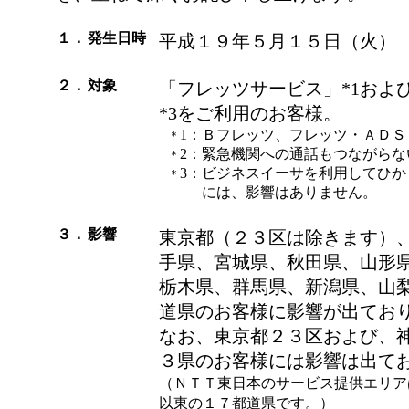
１．
発生日時
平成１９年５月１５日（火）
２．
対象
「フレッツサービス」*1およ
*3をご利用のお客様。
1：
Ｂフレッツ、フレッツ・ＡＤＳ
＊
2：
緊急機関への通話もつながらな
＊
3：
ビジネスイーサを利用してひか
＊
には、影響はありません。
３．
影響
東京都（２３区は除きます）
手県、宮城県、秋田県、山形
栃木県、群馬県、新潟県、山
道県のお客様に影響が出てお
なお、東京都２３区および、
３県のお客様には影響は出て
（ＮＴＴ東日本のサービス提供エリア
以東の１７都道県です。）