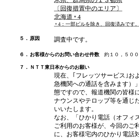
木県、群馬県の１３都県
〔回復措置中のエリア〕
北海道
4
＊
4：
一部ビルを除き、回復済みです
＊
５．
原因
調査中です。
６．
お客様からのお問い合わせ件数
約１０，５００件
７．
ＮＴＴ東日本からのお願い
現在、｢フレッツサービス｣お
急機関への通話を含みます）
態ですので、報道機関の皆様
ナウンスやテロップ等を通じ
いいたします。
なお、「ひかり電話（オフィ
ご利用のお客様が、今回のご
に、お客様宅内のひかり電話