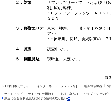
２．
対象
「フレッツサービス」
および「ひ
＊
利用のお客様。
Ｂフレッツ、フレッツ・ＡＤＳＬ
＊
ＳＤＮ
３．
影響エリア
東京・神奈川・千葉・埼玉を除くＮ
ア
＊＊
神奈川、長野、新潟以東の１７
＊＊
４．
原因
調査中です。
５．
回復見込
現時点、未定です。
NTT東日本公式サイト
インターネット［フレッツ光］
電話/通信機器
電
サイトマップ
サイトのご利用条件
商標・著作権
ウェブアクセシビリ
調達に係るお取引法人に関する情報の取り扱い