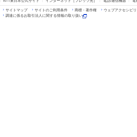
NTT東日本公式サイト
インターネット［フレッツ光］
電話/通信機器
電
サイトマップ
サイトのご利用条件
商標・著作権
ウェブアクセシビリ
調達に係るお取引法人に関する情報の取り扱い