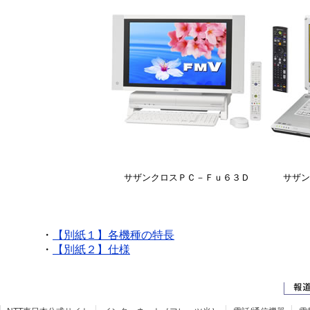
サザンクロスＰＣ－Ｆｕ６３Ｄ
サザン
・
【別紙１】各機種の特長
・
【別紙２】仕様