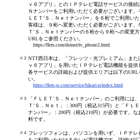
ｖ６アプリ」とのＩＰテレビ電話サービスの接続
Ｎナンバーをご利用いただく必要がございます。
ＬＥＴ’Ｓ．Ｎｅｔナンバー」を６桁でご利用い
客様は、９桁へ変更いただく必要がございます。
Ｔ’Ｓ．Ｎｅｔナンバーの６桁から９桁への変更
URLをご参照ください。
https://flets.com/dotnet/tv_phone2.html
※２
NTT西日本は、「フレッツ・光プレミアム」また
ｖ６アプリ」を用いたＩＰテレビ電話機能を提供
各サービスの詳細および提供エリアは以下のURL
い。
https://flets-w.com/service/hikari-p/index.html
※３
「ＦＬＥＴ’Ｓ．Ｎｅｔナンバー」のご利用には
Ｔ’Ｓ．Ｎｅｔ」：300円（税込315円）と「ＦＬ
ナンバー」：200円（税込210円）が必要です。
料です。
※４
フレッツフォンは、パソコンを用いず、ＩＰテレ