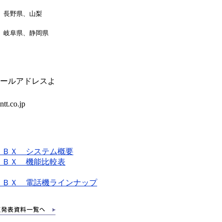
、長野県、山梨
、岐阜県、静岡県
ールアドレスよ
ntt.co.jp
 ＢＸ システム概要
 ＢＸ 機能比較表
 ＢＸ 電話機ラインナップ