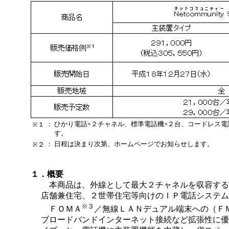
：
ひかり電話×２チャネル、標準電話機×２台、コードレス電
※１
す。
：
日程は決まり次第、ホームページでお知らせします。
※２
１．概要
本商品は、外線として最大２チャネルを収容する
店舗兼住宅、２世帯住宅等向けのＩＰ電話システム
※３
ＦＯＭＡ
／無線ＬＡＮデュアル端末への（Ｆ
ブロードバンドインターネット接続など拡張性に優