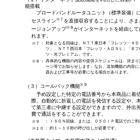
能搭載
ブロードバンドルータユニット（標準装備）
※７
セスライン
を直接収容することにより、さま
※８
ージョンアップ
がインターネットを経由して
れます。
：
対象となる回線は、ＮＴＴ東日本「フレッツ・ＡＤ
※７
ツ」、ＮＴＴ西日本「フレッツ・ＡＤＳＬ」「Ｂフ
ツ・光プレミアム」です。
：
具体的な機能の内容や提供スケジュールは、決まり
※８
ージ等でお知らせします。なお、追加機能の内容に
器および工事等が必要になる場合があります。
※９
（３）コールバック機能
予め設定した特定の電話番号から本商品に着
際、自動的に折返しの電話を発信する設定や、
て第三者に中継する設定ができますので、外出
費で通話をすることができます。
：
ＩＳＤＮ回線、または、０５０ＩＰ電話でのご利
※９
：
約１～１０秒の呼び出しが必要です。
※１０