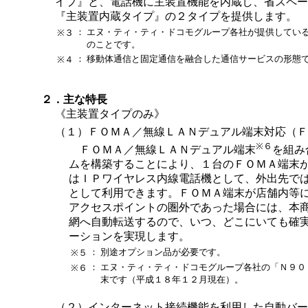
イプ』と、電話機に主装置機能を内蔵し、省スペー
『主装置内蔵タイプ』の２タイプを提供します。
：
エヌ・ティ・ティ・ドコモグループ各社が提供してい
※３
のことです。
：
移動体通信と固定通信を融合した通信サービスの形態
※４
２．主な特長
《主装置タイプのみ》
（１）ＦＯＭＡ／無線ＬＡＮデュアル端末対応（Ｆ
※６
ＦＯＭＡ／無線ＬＡＮデュアル端末
を組み
ムを構築することにより、１台のＦＯＭＡ端末
はＩＰワイヤレス内線電話機として、外出先で
として利用できます。ＦＯＭＡ端末が店舗内等
アクセスポイントの圏外であった場合には、本
網へ自動転送するので、いつ、どこにいても確
ーションを実現します。
：
別途オプション品が必要です。
※５
：
エヌ・ティ・ティ・ドコモグループ各社の「Ｎ９０
※６
末です（平成１８年１２月現在）。
（２）インターネット接続機能を利用した自動バー