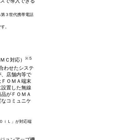
スで導入できる
る第３世代携帯電話
です。
※５
ＭＣ対応）
合わせたシステ
が、店舗内等で
はＦＯＭＡ端末
に設置した無線
商品がＦＯＭＡ
実なコミュニケ
０ｉＬ」が対応端
ジョンアップ機