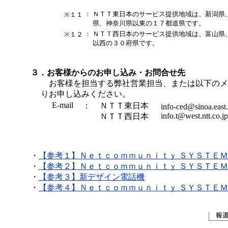
：
ＮＴＴ東日本のサービス提供地域は、新潟県
※１１
県、神奈川県以東の１７都道県です。
：
ＮＴＴ西日本のサービス提供地域は、富山県
※１２
以西の３０府県です。
３．お客様からのお申し込み・お問合せ先
お客様を担当する弊社営業担当、または以下のメ
りお申し込みください。
E-mail
：
ＮＴＴ東日本
info-ced@sinoa.east.
info.t@west.ntt.co.jp
ＮＴＴ西日本
・
【参考１】Ｎｅｔｃｏｍｍｕｎｉｔｙ ＳＹＳＴＥＭ
・
【参考２】Ｎｅｔｃｏｍｍｕｎｉｔｙ ＳＹＳＴＥＭ
・
【参考３】新デザイン電話機
・
【参考４】Ｎｅｔｃｏｍｍｕｎｉｔｙ ＳＹＳＴＥＭ