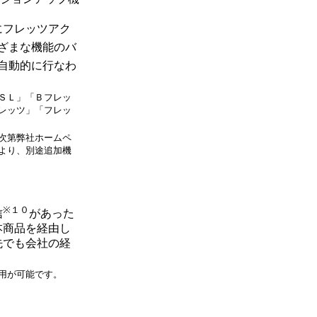
にフレッツアク
ざまな機能のバ
自動的に行なわ
ＳＬ」「Ｂフレッ
レッツ」「フレッ
次第弊社ホームペ
より、別途追加機
※１０
信
があった
本商品を経由し
先でも会社の経
用が可能です。