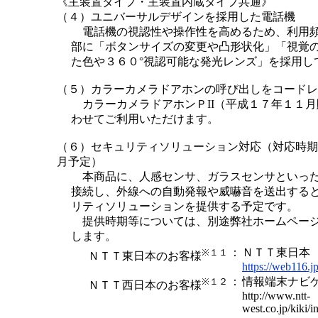
《主装置タイプ・主装置内蔵タイプ共通》
（４）ユニバーサルデザインを採用した電話機
電話機の視認性や操作性を高めるため、利用
部に「ボタンサイズの変更や凸形状化」「視覚
た色や３６０°視認可能な発光レンズ」を採用し
（５）カラーカメラドアホンの呼び出しをコードレ
カラーカメラドアホンＰII（平成１７年１１月
わせてご利用いただけます。
（６）セキュリティソリューション対応（対応時期
月予定）
本商品に、人感センサ、ガラスセンサといっ
接続し、外線への自動発報や威嚇音を送出する
リティソリューションを提供する予定です。
提供時期等については、別途弊社ホームペー
します。
：
ＮＴＴ東日本 We
※１１
ＮＴＴ東日本のお客様
https://web116.jp
：
情報端末ナビ
※１２
ＮＴＴ西日本のお客様
http://www.ntt-
west.co.jp/kiki/i