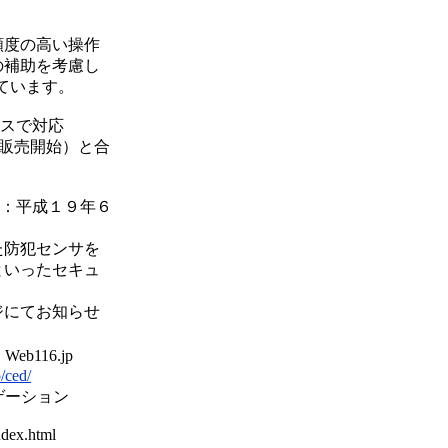
頻度の高い操作
の補助を考慮し
ています。
スで対応
販売開始）と合
：平成１９年６
た防犯センサを
といったセキュ
ジにてお知らせ
b116.jp
/ced/
ゲーション
ndex.html