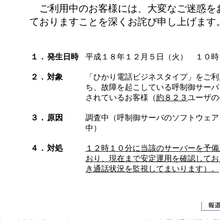
ご利用中のお客様には、大変なご迷惑を
ておりますことを深くお詫び申し上げます
１．
発生日時
平成１８年１２月５日（火） １０時
２．
対象
「ひかり電話ビジネスタイプ」をご利
ち、故障を起こしている呼制御サーバ
されているお客様（
約８２３
ユーザの
３．
原因
調査中（呼制御サーバのソフトウェア
中）
４．
対処
１２時１０分に当該のサーバーを予備
おり、現在まで安定運用を確認してお
き通話状況を監視してまいります）。