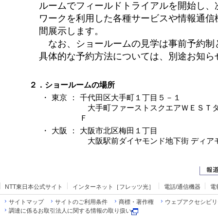
ルームでフィールドトライアルを開始し、
ワークを利用した各種サービスや情報通信
間展示します。
なお、ショールームの見学は事前予約制
具体的な予約方法については、別途お知ら
２．ショールームの場所
・
東京
：
千代田区大手町１丁目５－１
大手町ファーストスクエアＷＥＳＴタ
Ｆ
・
大阪
：
大阪市北区梅田１丁目
大阪駅前ダイヤモンド地下街 ディア
NTT東日本公式サイト
インターネット［フレッツ光］
電話/通信機器
電
サイトマップ
サイトのご利用条件
商標・著作権
ウェブアクセシビリ
調達に係るお取引法人に関する情報の取り扱い