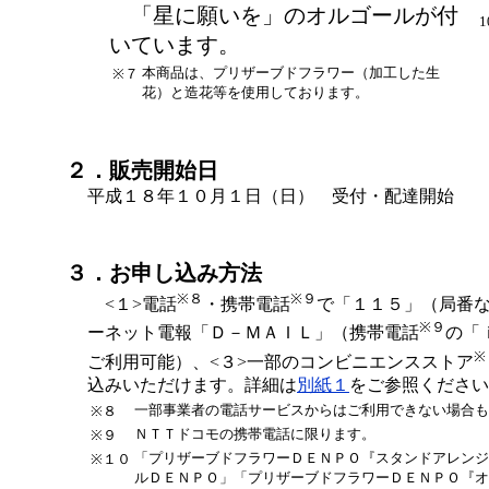
「星に願いを」のオルゴールが付
1
いています。
本商品は、プリザーブドフラワー（加工した生
※７
花）と造花等を使用しております。
２．販売開始日
平成１８年１０月１日（日） 受付・配達開始
３．お申し込み方法
※８
※９
<１>電話
・携帯電話
で「１１５」（局番な
※９
ーネット電報「Ｄ－ＭＡＩＬ」（携帯電話
の「
※
ご利用可能）、<３>一部のコンビニエンスストア
込みいただけます。詳細は
別紙１
をご参照ください
一部事業者の電話サービスからはご利用できない場合も
※８
ＮＴＴドコモの携帯電話に限ります。
※９
「プリザーブドフラワーＤＥＮＰＯ『スタンドアレンジ
※１０
ルＤＥＮＰＯ」「プリザーブドフラワーＤＥＮＰＯ『オ