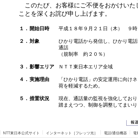
このたび、お客様にご不便をおかけいた
ことを深くお詫び申し上げます。
１．
開始日時
平成１８年９月２１日（木） ９時
２．
対象
ひかり電話から発信し、ひかり電話
通話
（規制率 約２０％）
３．
影響エリア
ＮＴＴ東日本エリア全域
４．
実施理由
「ひかり電話」の安定運用に向けネ
荷を軽減するため。
５．
措置状況
現在、通話量の監視を強化しており
踏まえつつ、制御を調整してまいり
NTT東日本公式サイト
インターネット［フレッツ光］
電話/通信機器
電