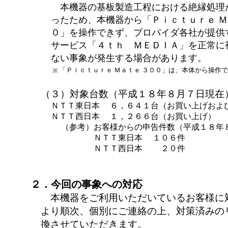
本機器の基板製造工程における絶縁処理
ったため、本機器から「Ｐｉｃｔｕｒｅ Ｍ
０」を操作できず、プロバイダ各社が提供
サービス「４ｔｈ ＭＥＤＩＡ」を正常に
ない事象が発生する場合があります。
「Ｐｉｃｔｕｒｅ Ｍａｔｅ ３００」は、本体から操作
※
（３）対象台数（平成１８年８月７日現在
ＮＴＴ東日本 ６，６４１台（お買い上げおよ
ＮＴＴ西日本 １，２６６台（お買い上げ）
（参考）
お客様からの申告件数（平成１８年
ＮＴＴ東日本 １０６件
ＮＴＴ西日本 ２０件
２．今回の事象への対応
本機器をご利用いただいているお客様に
より順次、個別にご連絡の上、対策済みの
換させていただきます。