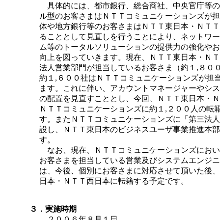
具体的には、都市銀行、総合商社、中央官庁等の
ル型のお客さまはＮＴＴコミュニケーションズが担
体や地方銀行等のお客さまはＮＴＴ東日本・ＮＴＴ
ることとして見直しを行うことにより、ネットワー
ム等のトータルソリューションの提供力の強化やお
向上を図っていきます。現在、ＮＴＴ東日本・ＮＴ
法人営業部門が担当しているお客さま（約１,８０
約１,６００社はＮＴＴコミュニケーションズが担
ます。これに伴い、アカウントマネージャーやシス
の配置を見直すこととし、今回、ＮＴＴ東日本・Ｎ
ＮＴＴコミュニケーションズに約１,２００人の転
す。またＮＴＴコミュニケーションズに「第三法人
設し、ＮＴＴ東日本のビジネスユーザ事業推進本部
す。
なお、現在、ＮＴＴコミュニケーションズにおい
お客さまを担当している営業及びシステムエンジニ
は、今後、個別にお客さまに対応させて頂いた後、
日本・ＮＴＴ西日本に転籍する予定です。
３．実施時期
２００６年８月１日