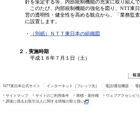
針を策定する等、内部統制機能の充実に取り組んで
このたび、内部統制機能の強化を図り、NTT東日
営の透明性・健全性を高める観点から、「業務監査
に設置します。
・
（別紙）ＮＴＴ東日本の組織図
２．実施時期
平成１８年７月１日（土）
NTT東日本公式サイト
インターネット［フレッツ光］
電話/通信機器
電
サイトマップ
サイトのご利用条件
商標・著作権
ウェブアクセシビリ
調達に係るお取引法人に関する情報の取り扱い