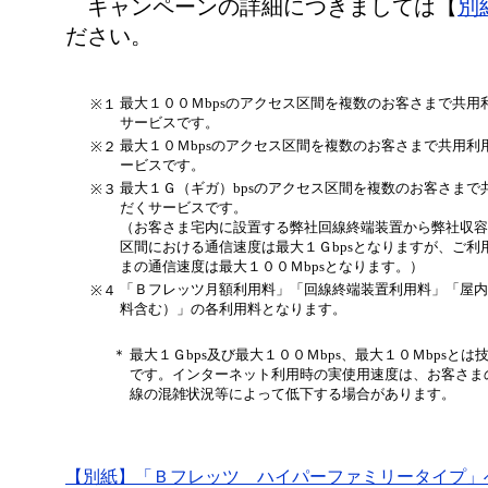
キャンペーンの詳細につきましては【
別
ださい。
最大１００Ｍbpsのアクセス区間を複数のお客さまで共用
※１
サービスです。
最大１０Ｍbpsのアクセス区間を複数のお客さまで共用利
※２
ービスです。
最大１Ｇ（ギガ）bpsのアクセス区間を複数のお客さまで
※３
だくサービスです。
（お客さま宅内に設置する弊社回線終端装置から弊社収容
区間における通信速度は最大１Ｇbpsとなりますが、ご利
まの通信速度は最大１００Ｍbpsとなります。）
「Ｂフレッツ月額利用料」「回線終端装置利用料」「屋内
※４
料含む）」の各利用料となります。
＊
最大１Ｇbps及び最大１００Ｍbps、最大１０Ｍbpsと
です。インターネット利用時の実使用速度は、お客さま
線の混雑状況等によって低下する場合があります。
【別紙】
「Ｂフレッツ ハイパーファミリータイプ」