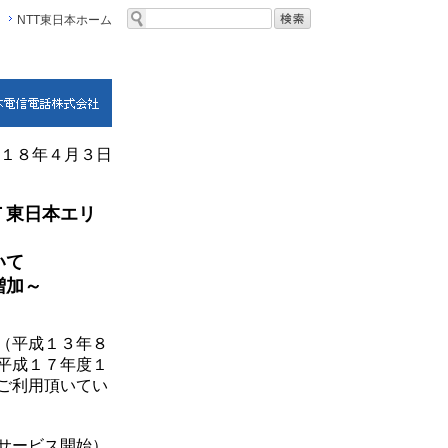
NTT東日本ホーム
１８年４月３日
Ｔ東日本エリ
いて
増加～
（平成１３年８
平成１７年度１
ご利用頂いてい
サービス開始）