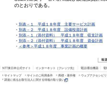
のとおりである。
・
別表－１ 平成１８年度 主要サービス計画
・
別表－２ 平成１８年度 設備投資計画
・
別添－１（添付資料） 平成１８年度 収支計画
・
別添－２（添付資料） 平成１８年度 資金計画
・
＜参考＞平成１８年度 事業計画の概要
NTT東日本公式サイト
インターネット［フレッツ光］
電話/通信機器
電
サイトマップ
サイトのご利用条件
商標・著作権
ウェブアクセシビリ
調達に係るお取引法人に関する情報の取り扱い