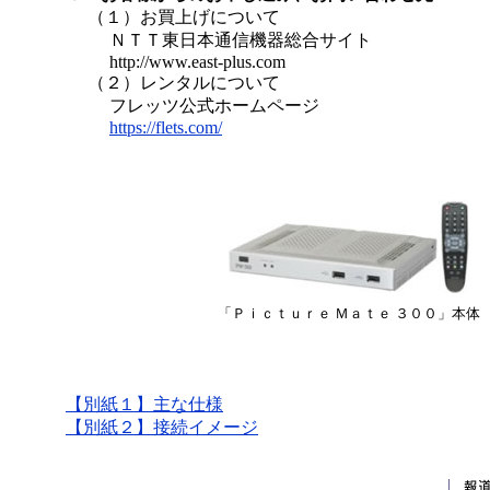
（１）お買上げについて
ＮＴＴ東日本通信機器総合サイト
http://www.east-plus.com
（２）レンタルについて
フレッツ公式ホームページ
https://flets.com/
「Ｐｉｃｔｕｒｅ Ｍａｔｅ ３００」本体
【別紙１】主な仕様
【別紙２】接続イメージ