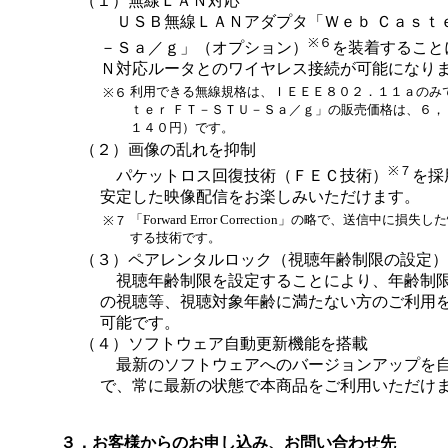
（１）無線ＬＡＮ対応
ＵＳＢ無線ＬＡＮアダプタ「Ｗｅｂ Ｃａｓｔｅ
※６
－Ｓａ／ｇ」（オプション）
を装着すること
Ｎ対応ルータとのワイヤレス接続が可能になり
利用できる無線規格は、ＩＥＥＥ８０２．１１ａのみで
※６
ｔｅｒ ＦＴ－ＳＴＵ－Ｓａ／ｇ」の販売価格は、６，
１４０円）です。
（２）画像の乱れを抑制
※７
パケットロス回復技術（ＦＥＣ技術）
を採
安定した映像配信をお楽しみいただけます。
「Forward Error Correction」の略で、送信中に
※７
する技術です。
（３）ペアレンタルロック（視聴年齢制限の設定）
視聴年齢制限を設定することにより、年齢制限
の視聴等、視聴対象年齢に満たない方のご利用
可能です。
（４）ソフトウェア自動更新機能を搭載
最新のソフトウェアへのバージョンアップを自
で、常に最新の状態で本商品をご利用いただけ
３．お客様からのお申し込み、お問い合わせ先