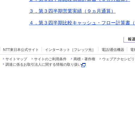
３．第３四半期営業実績（９ヵ月通算）
４．第３四半期比較キャッシュ・フロー計算書（
NTT東日本公式サイト
インターネット［フレッツ光］
電話/通信機器
電
サイトマップ
サイトのご利用条件
商標・著作権
ウェブアクセシビリ
調達に係るお取引法人に関する情報の取り扱い