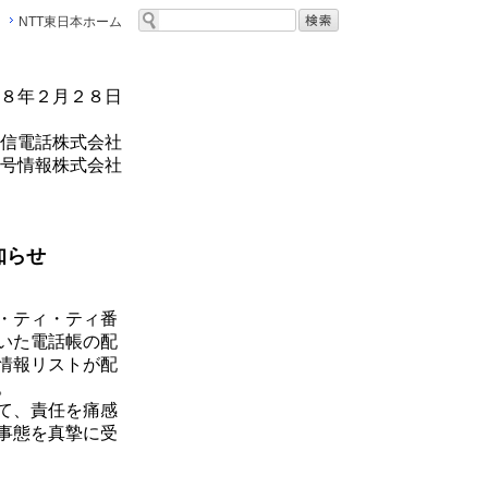
NTT東日本ホーム
８年２月２８日
信電話株式会社
号情報株式会社
知らせ
・ティ・ティ番
いた電話帳の配
情報リストが配
。
て、責任を痛感
事態を真摯に受