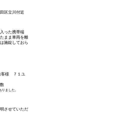
田区立川付近
入った携帯端
たまま車両を離
は施錠しておら
客様 ７１ユ
数
ありました。
明させていただ