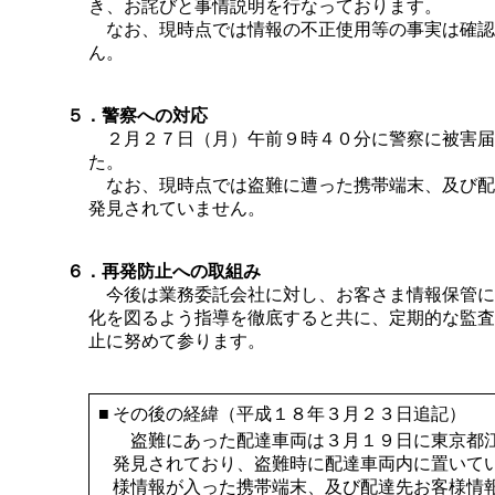
き、お詫びと事情説明を行なっております。
なお、現時点では情報の不正使用等の事実は確認
ん。
５．警察への対応
２月２７日（月）午前９時４０分に警察に被害届
た。
なお、現時点では盗難に遭った携帯端末、及び配
発見されていません。
６．再発防止への取組み
今後は業務委託会社に対し、お客さま情報保管に
化を図るよう指導を徹底すると共に、定期的な監査
止に努めて参ります。
■
その後の経緯（平成１８年３月２３日追記）
盗難にあった配達車両は３月１９日に東京都
発見されており、盗難時に配達車両内に置いて
様情報が入った携帯端末、及び配達先お客様情