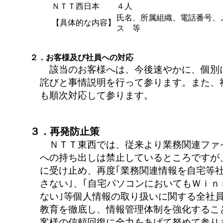
ＮＴＴ西日本
４人
氏名、所属組織、電話番号、
【具体的な内容】
ス 等
２．お客様及び社員への対応
該当のお客様へは、今後速やかに、個別
詫びと事情説明を行って参ります。また、
も順次対応して参ります。
３．再発防止策
ＮＴＴ東西では、従来より業務関連ファ
への持ち出しは禁止しているところですが
に受け止め、再度｢業務関連情報を自宅等
さない｣、｢自宅パソコンにおいてもＷｉｎ
ない｣等個人情報の取り扱いに関する全社
教育を徹底し、情報管理体制を強化するこ
客様の信頼回復に全力をあげて努めて参り