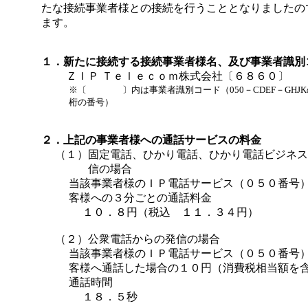
たな接続事業者様との接続を行うこととなりましたの
ます。
１．新たに接続する接続事業者様名、及び事業者識別
ＺＩＰ Ｔｅｌｅｃｏｍ株式会社〔６８６０〕
※〔 〕内は事業者識別コード（050－CDEF－GHJK
桁の番号）
２．上記の事業者様への通話サービスの料金
（１）
固定電話、ひかり電話、ひかり電話ビジネス
信の場合
当該事業者様のＩＰ電話サービス（０５０番号
客様への３分ごとの通話料金
１０．８円（税込 １１．３４円）
（２）公衆電話からの発信の場合
当該事業者様のＩＰ電話サービス（０５０番号
客様へ通話した場合の１０円（消費税相当額を
通話時間
１８．５秒