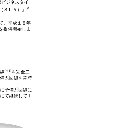
話ビジネスタイ
※
（ＳＬＡ）」
て、平成１８年
を提供開始しま
※３
線
を完全二
備系回線を常時
に予備系回線に
にて継続してＩ