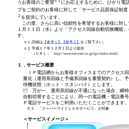
※１
うお客様のご要望
にお応えするために、ひかり電
プをご契約のお客様に対して「サービス品質保証制度
２
を提供しています。
この度、さらに高い信頼性を希望するお客様に対し
１月１１日（水）より「アクセス回線自動切換機能」
す。
詳細は
【参考１】
【参考２】
をご覧下さい。
※１
平成１７年１２月１日より提供
※２
（ＵＲＬ： http://www.ntt-east.co.jp/ipc/index.html）
１．サービス概要
ＩＰ電話網からお客様オフィスまでのアクセス回
重化（運用系回線と予備系回線を重畳契約）し、予
待機状態（ホット・スタンバイ）とします。
万が一、運用系回線が不通になった場合、瞬時
自動切替することにより、同一の電話機・電話番号
Ｐ電話サービスをご利用いただくことができます。
※３ 「スーパーワイドＬＡＮサービス」が対象
＜サービスイメージ＞