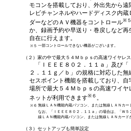
モコンを搭載しており、外出先から遠
レビチャンネルやハードディスク内蔵
※
ダーなどのＡＶ機器をコントロール
か、録画予約や早送り・巻戻しなど再
自在に行えます。
一部コントロールできない機器がございます。
※５
（２）家の中で最大５４Ｍｂｐｓの高速ワイヤレス
「ＩＥＥＥ８０２．１１ａ」及び「
２．１１ｇ／ｂ」の規格に対応した無
セスポイント機能を搭載しており、自
場所で最大５４Ｍｂｐｓの高速ワイヤ
※６
ネットが利用できます
。
無線ＬＡＮ機能内蔵パソコン、または無線ＬＡＮカー
※６
なお、「ＩＥＥＥ８０２．１１ａ」の場合は、「Ｗ５
線ＬＡＮ機能内蔵パソコン、または無線ＬＡＮカード
（３）セットアップも簡単設定