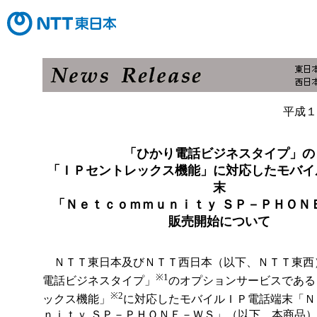
平成１
「ひかり電話ビジネスタイプ」の
「ＩＰセントレックス機能」に対応したモバイ
末
「Ｎｅｔｃｏｍｍｕｎｉｔｙ ＳＰ－ＰＨＯＮ
販売開始について
ＮＴＴ東日本及びＮＴＴ西日本（以下、ＮＴＴ東西
※1
電話ビジネスタイプ」
のオプションサービスである
※2
ックス機能」
に対応したモバイルＩＰ電話端末「Ｎ
ｎｉｔｙ ＳＰ－ＰＨＯＮＥ－ＷＳ」（以下、本商品