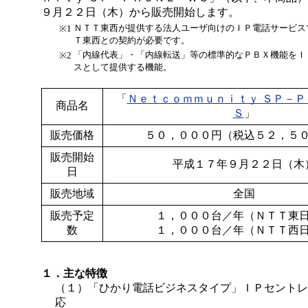
９月２２日（木）から販売開始します。
ＮＴＴ東西が提供する法人ユーザ向けのＩＰ電話サービス
※1
Ｔ東西との契約が必要です。
「内線代表」・「内線転送」等の標準的なＰＢＸ機能をＩ
※2
スとして提供する機能。
「
Ｎｅｔｃｏｍｍｕｎｉｔｙ ＳＰ－Ｐ
商品名
Ｓ
」
販売価格
５０，０００円（税込５２，５
販売開始
平成１７年９月２２日（木
日
販売地域
全国
販売予定
１，０００台／年（ＮＴＴ東
数
１，０００台／年（ＮＴＴ西
１．主な特徴
（１）「ひかり電話ビジネスタイプ」ＩＰセントレ
応