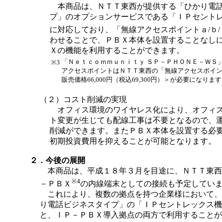
本商品は、ＮＴＴ東西が提供する「ひかり電
プ」のオプションサービスである「ＩＰセント
に対応しており、「無線アクセスポイントａ/ｂ/
わせることで、ＰＢＸ本体を設置することなし
Ｘの機能を利用することができます。
「Ｎｅｔｃｏｍｍｕｎｉｔｙ ＳＰ－ＰＨＯＮＥ－ＷＳ
※3
アクセスポイントはＮＴＴ東西の「無線アクセスポイ
販売価格66,000円（税込69,300円）＞が必要になりま
（２）コスト削減の実現
オフィス環境のワイヤレス化により、オフィ
ト変更が生じても配線工事は不要となるので、
削減ができます。またＰＢＸ本体を設置する必
初期投資費用を抑えることが可能となります。
２．今後の展開
本商品は、平成１８年３月を目途に、ＮＴＴ東西
※4
－ＰＢＸ
の内線端末としての接続も予定してい
これにより、複数の拠点を持つ企業様において、
り電話ビジネスタイプ」の「ＩＰセントレックス機
と、ＩＰ－ＰＢＸ導入拠点の両方で利用することが