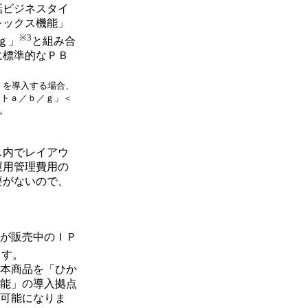
話ビジネスタイ
レックス機能」
※3
ｇ」
と組み合
に標準的なＰＢ
」を導入する場合、
ントａ／ｂ／ｇ」＜
す。
ス内でレイアウ
運用管理費用の
要がないので、
が販売中のＩＰ
ます。
本商品を「ひか
能」の導入拠点
可能になりま