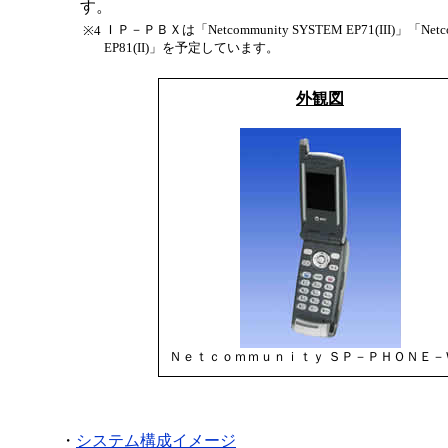
す。
ＩＰ－ＰＢＸは「Netcommunity SYSTEM EP71(III)」「Netco
※4
EP81(II)」を予定しています。
外観図
Ｎｅｔｃｏｍｍｕｎｉｔｙ ＳＰ－ＰＨＯＮＥ－
・
システム構成イメージ