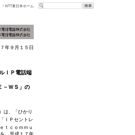
NTT東日本ホーム
７年９月１５日
ルＩＰ電話端
Ｅ－ＷＳ」の
）は、「ひかり
「ＩＰセントレ
ｅｔｃｏｍｍｕ
）を、平成１７年